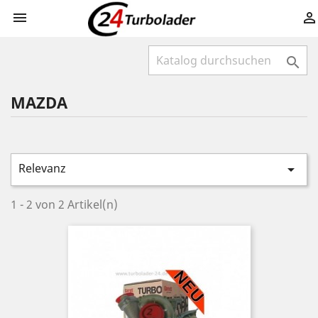



MAZDA
Relevanz

1 - 2 von 2 Artikel(n)