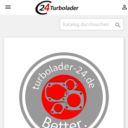


